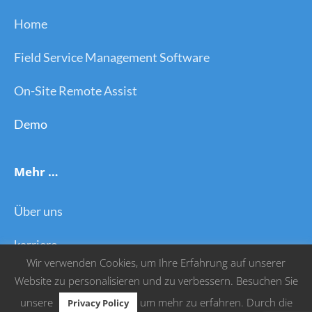
Home
Field Service Management Software
On-Site Remote Assist
Demo
Mehr …
Über uns
karriere
Wir verwenden Cookies, um Ihre Erfahrung auf unserer
Datenschutzerklärung
Website zu personalisieren und zu verbessern. Besuchen Sie
unsere
um mehr zu erfahren. Durch die
Privacy Policy
Impressum