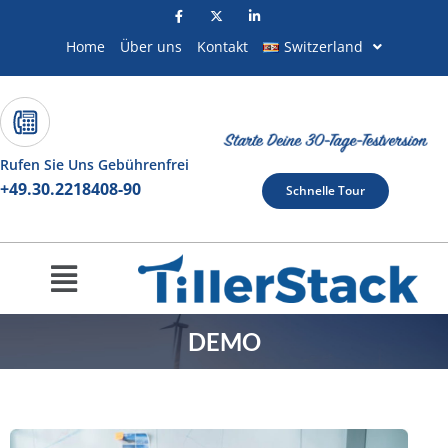
Zum
Inhalt
Home
Über uns
Kontakt
Switzerland
springen
Rufen Sie Uns Gebührenfrei
+49.30.2218408-90
Schnelle Tour
Menu
DEMO