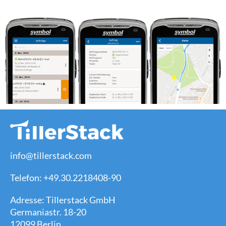
info@tillerstack.com
Telefon: +49.30.2218408-90
Adresse: Tillerstack GmbH
Germaniastr. 18-20
12099 Berlin