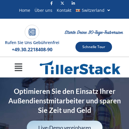
Zum
Inhalt
Home
Über uns
Kontakt
Switzerland
springen
Rufen Sie Uns Gebührenfrei
Schnelle Tour
+49.30.2218408-90
Menu
Optimieren Sie den Einsatz Ihrer
Außendienstmitarbeiter und sparen
Sie Zeit und Geld
Live-Demo vereinbaren