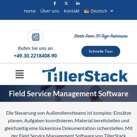
Zum
Inhalt
Home
Über uns
Kontakt
Deutsch
springen
Rufen Sie uns an
Schnelle Tour
+49.30.2218408-90
Menü
Field Service Management Software
Die Steuerung von Außendienstteams ist komplex: Einsätze
planen, Aufgaben koordinieren, Material bereitstellen und
gleichzeitig eine lückenlose Dokumentation sicherstellen. Mit
der Field Service Management Software von TillerStack