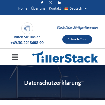
Zum
Inhalt
Home
Über uns
Kontakt
Deutsch
springen
Rufen Sie uns an
Schnelle Tour
+49.30.2218408-90
Menü
Datenschutzerklärung