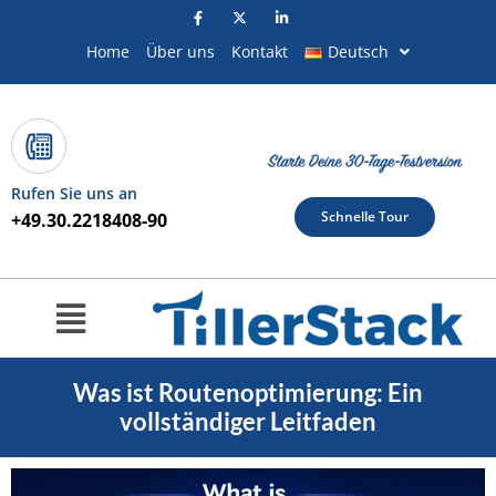
Zum
Inhalt
Home
Über uns
Kontakt
Deutsch
springen
Rufen Sie uns an
Schnelle Tour
+49.30.2218408-90
Menü
Was ist Routenoptimierung: Ein
vollständiger Leitfaden