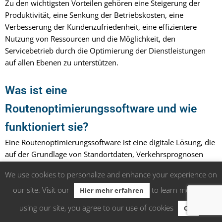
Zu den wichtigsten Vorteilen gehören eine Steigerung der
Produktivität, eine Senkung der Betriebskosten, eine
Verbesserung der Kundenzufriedenheit, eine effizientere
Nutzung von Ressourcen und die Möglichkeit, den
Servicebetrieb durch die Optimierung der Dienstleistungen
auf allen Ebenen zu unterstützen.
Was ist eine
Routenoptimierungssoftware und wie
funktioniert sie?
Eine Routenoptimierungssoftware ist eine digitale Lösung, die
auf der Grundlage von Standortdaten, Verkehrsprognosen
und Geschäftsregeln automatisch Routen erstellen und
We use cookies to personalize and enhance your experience on
ändern kann, um mehrere Aufträge effizient zu verwalten und
den manuellen Planungsaufwand zu reduzieren.
our site. Visit our
to learn more. By
Hier mehr erfahren
using our site, you agree to our use of cookies
.”
Ok
Wie lässt sich die Routenoptimierung in