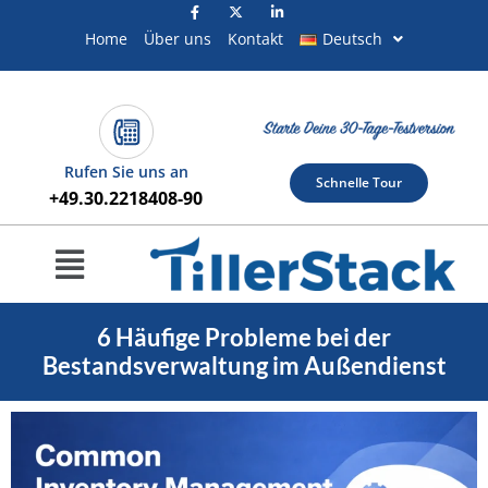
Zum
Inhalt
Home
Über uns
Kontakt
Deutsch
springen
Rufen Sie uns an
Schnelle Tour
+49.30.2218408-90
Menü
6 Häufige Probleme bei der
Bestandsverwaltung im Außendienst