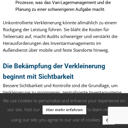
Prozesse, was das Van-Lagermanagement und die
Planung zu einer schwierigeren Aufgabe macht.
Unkontrollierte Verkleinerung könnte allmählich zu einem
Rückgang der Leistung führen. Sie bläht die Kosten für
Teileersatz auf, macht Audits schwieriger und verstärkt die
Herausforderungen des Inventarmanagements im
Außendienst über mobile und feste Standorte hinweg.
Die Bekämpfung der Verkleinerung
beginnt mit Sichtbarkeit
Bessere Sichtbarkeit und Kontrolle sind die Grundlage, um
Verkleinerung zu minimieren, zentralisierte Inventarsysteme,
durchgesetzte Verantwortlichkeit und Echtzeit-
We use cookies to personalize and enhance your experience on
Teileverfolgung.
our site. Visit our
to learn more. By
Hier mehr erfahren
using our site, you agree to our use of cookies
.”
Durch die Verschärfung der Prozesse des Empfangs, der
Ok
Verfolgung und des Verbrauchs von Teilen können