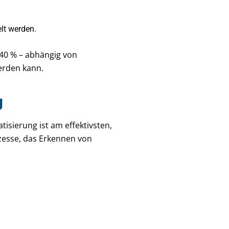
lt werden.
 40 % – abhängig von
erden kann.
g
isierung ist am effektivsten,
ozesse, das Erkennen von